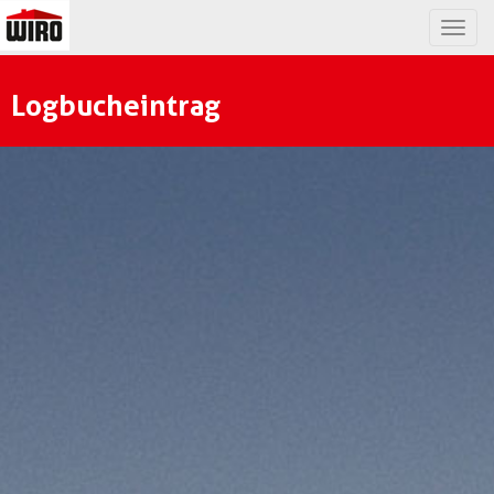
Togg
navig
Logbucheintrag