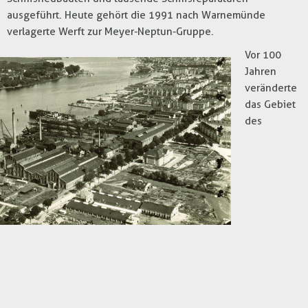
ausgeführt. Heute gehört die 1991 nach Warnemünde
verlagerte Werft zur Meyer-Neptun-Gruppe.
Vor 100
Jahren
veränderte
das Gebiet
des
Werftdreiecks immer stärker sein Gesicht. Denn nach und
nach siedelten sich weitere Unternehmen an: 1914 entstand
gegenüber der heutigen Tankstelle die Nordische Eisen- und