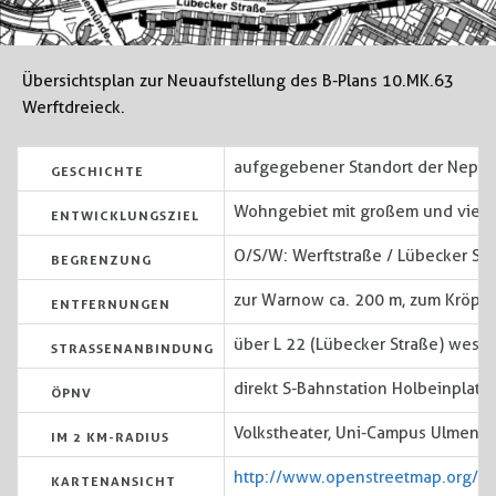
Übersichtsplan zur Neuaufstellung des B-Plans 10.MK.63
Werftdreieck.
aufgegebener Standort der Neptu
GESCHICHTE
Wohngebiet mit großem und viel
ENTWICKLUNGSZIEL
O/S/W: Werftstraße / Lübecker Str
BEGRENZUNG
zur Warnow ca. 200 m, zum Kröpeli
ENTFERNUNGEN
über L 22 (Lübecker Straße) westli
STRASSENANBINDUNG
direkt S-Bahnstation Holbeinplatz
ÖPNV
Volkstheater, Uni-Campus Ulmenstr
IM 2 KM-RADIUS
http://www.openstreetmap.org/
KARTENANSICHT