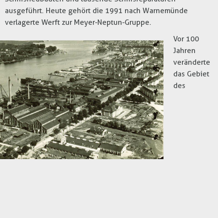
ausgeführt. Heute gehört die 1991 nach Warnemünde
verlagerte Werft zur Meyer-Neptun-Gruppe.
Vor 100
Jahren
veränderte
das Gebiet
des
Werftdreiecks immer stärker sein Gesicht. Denn nach und
nach siedelten sich weitere Unternehmen an: 1914 entstand
gegenüber der heutigen Tankstelle die Nordische Eisen- und