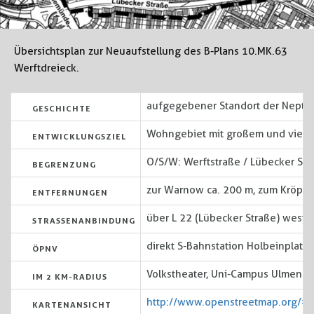
Übersichtsplan zur Neuaufstellung des B-Plans 10.MK.63
Werftdreieck.
aufgegebener Standort der Neptun
GESCHICHTE
Wohngebiet mit großem und viel
ENTWICKLUNGSZIEL
O/S/W: Werftstraße / Lübecker Stra
BEGRENZUNG
zur Warnow ca. 200 m, zum Kröpeli
ENTFERNUNGEN
über L 22 (Lübecker Straße) westlic
STRASSENANBINDUNG
direkt S-Bahnstation Holbeinplatz
ÖPNV
Volkstheater, Uni-Campus Ulmenstr
IM 2 KM-RADIUS
http://www.openstreetmap.org/
KARTENANSICHT