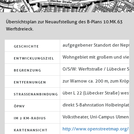
Übersichtsplan zur Neuaufstellung des B-Plans 10.MK.63
Werftdreieck.
aufgegebener Standort der Neptun
GESCHICHTE
Wohngebiet mit großem und viel
ENTWICKLUNGSZIEL
O/S/W: Werftstraße / Lübecker Stra
BEGRENZUNG
zur Warnow ca. 200 m, zum Kröpeli
ENTFERNUNGEN
über L 22 (Lübecker Straße) westlic
STRASSENANBINDUNG
direkt S-Bahnstation Holbeinplatz
ÖPNV
Volkstheater, Uni-Campus Ulmenstr
IM 2 KM-RADIUS
http://www.openstreetmap.org/
KARTENANSICHT