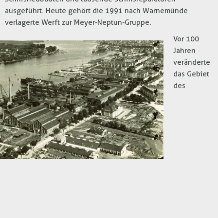
ausgeführt. Heute gehört die 1991 nach Warnemünde
verlagerte Werft zur Meyer-Neptun-Gruppe.
Vor 100
Jahren
veränderte
das Gebiet
des
Werftdreiecks immer stärker sein Gesicht. Denn nach und
nach siedelten sich weitere Unternehmen an: 1914 entstand
gegenüber der heutigen Tankstelle die Nordische Eisen- und