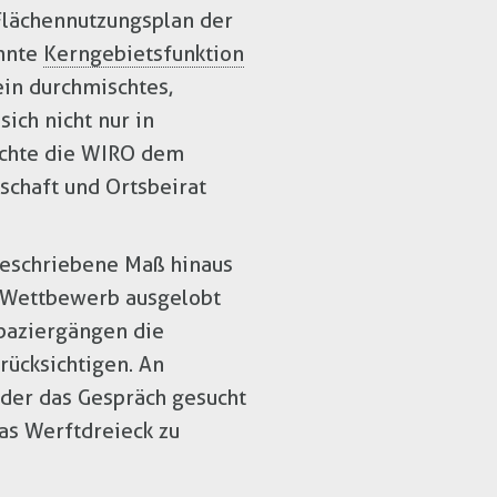
Flächennutzungsplan der
annte
Kerngebietsfunktion
ein durchmischtes,
ich nicht nur in
möchte die WIRO dem
chaft und Ortsbeirat
geschriebene Maß hinaus
r Wettbewerb ausgelobt
paziergängen die
rücksichtigen. An
der das Gespräch gesucht
as Werftdreieck zu