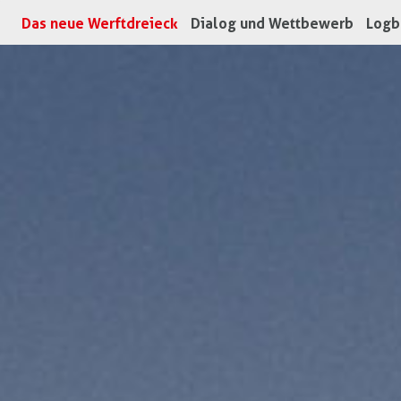
(aktuell)
Das neue Werftdreieck
Dialog und Wettbewerb
Logb