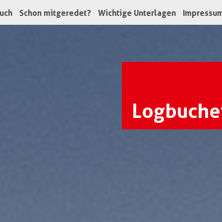
uch
Schon mitgeredet?
Wichtige Unterlagen
Impressu
Logbuche