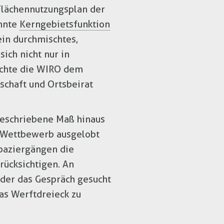
Flächennutzungsplan der
annte
Kerngebietsfunktion
ein durchmischtes,
ich nicht nur in
möchte die WIRO dem
chaft und Ortsbeirat
geschriebene Maß hinaus
r Wettbewerb ausgelobt
paziergängen die
rücksichtigen. An
der das Gespräch gesucht
as Werftdreieck zu