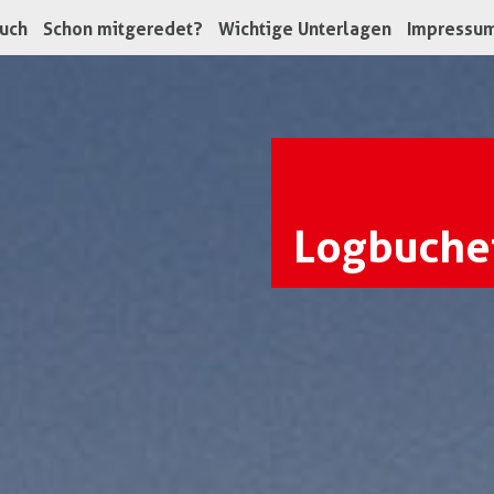
uch
Schon mitgeredet?
Wichtige Unterlagen
Impressu
Logbuche