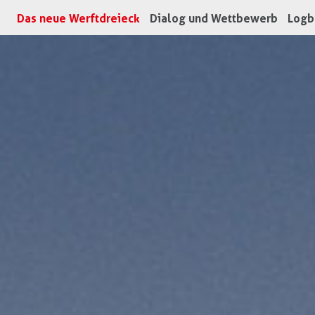
(aktuell)
Das neue Werftdreieck
Dialog und Wettbewerb
Logb