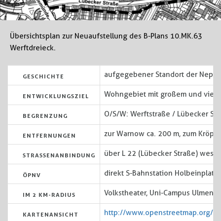
Übersichtsplan zur Neuaufstellung des B-Plans 10.MK.63
Werftdreieck.
aufgegebener Standort der Neptu
GESCHICHTE
Wohngebiet mit großem und viel
ENTWICKLUNGSZIEL
O/S/W: Werftstraße / Lübecker Str
BEGRENZUNG
zur Warnow ca. 200 m, zum Kröpeli
ENTFERNUNGEN
über L 22 (Lübecker Straße) westli
STRASSENANBINDUNG
direkt S-Bahnstation Holbeinplatz
ÖPNV
Volkstheater, Uni-Campus Ulmenstr
IM 2 KM-RADIUS
http://www.openstreetmap.org/
KARTENANSICHT