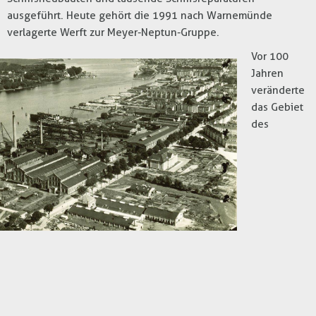
ausgeführt. Heute gehört die 1991 nach Warnemünde
verlagerte Werft zur Meyer-Neptun-Gruppe.
Vor 100
Jahren
veränderte
das Gebiet
des
Werftdreiecks immer stärker sein Gesicht. Denn nach und
nach siedelten sich weitere Unternehmen an: 1914 entstand
gegenüber der heutigen Tankstelle die Nordische Eisen- und